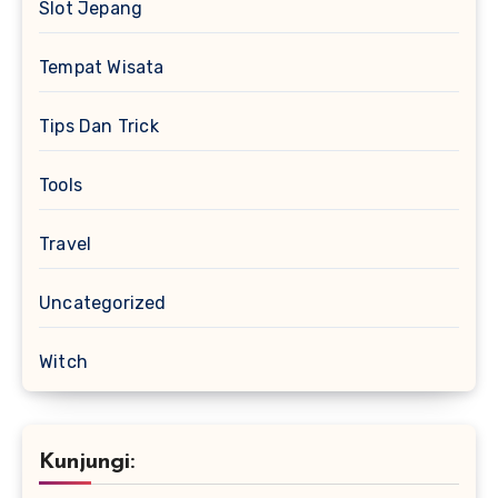
Slot Jepang
Tempat Wisata
Tips Dan Trick
Tools
Travel
Uncategorized
Witch
Kunjungi: