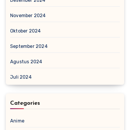
Desember 2024
November 2024
Oktober 2024
September 2024
Agustus 2024
Juli 2024
Categories
Anime