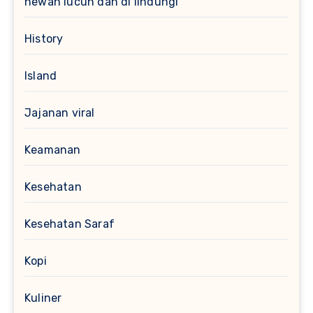
hewan lucun dan di lindungi
History
Island
Jajanan viral
Keamanan
Kesehatan
Kesehatan Saraf
Kopi
Kuliner