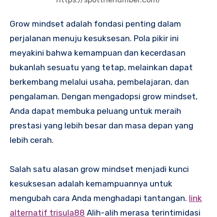
Grow mindset adalah fondasi penting dalam
perjalanan menuju kesuksesan. Pola pikir ini
meyakini bahwa kemampuan dan kecerdasan
bukanlah sesuatu yang tetap, melainkan dapat
berkembang melalui usaha, pembelajaran, dan
pengalaman. Dengan mengadopsi grow mindset,
Anda dapat membuka peluang untuk meraih
prestasi yang lebih besar dan masa depan yang
lebih cerah.
Salah satu alasan grow mindset menjadi kunci
kesuksesan adalah kemampuannya untuk
mengubah cara Anda menghadapi tantangan.
link
alternatif trisula88
Alih-alih merasa terintimidasi