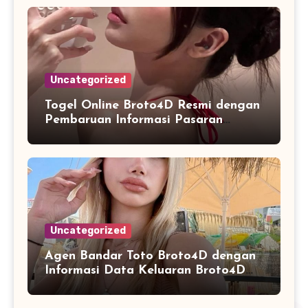
Uncategorized
Togel Online Broto4D Resmi dengan
Pembaruan Informasi Pasaran
Secara Konsisten
Uncategorized
Agen Bandar Toto Broto4D dengan
Informasi Data Keluaran Broto4D
yang Konsisten Diperbarui