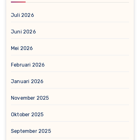
Juli 2026
Juni 2026
Mei 2026
Februari 2026
Januari 2026
November 2025
Oktober 2025
September 2025