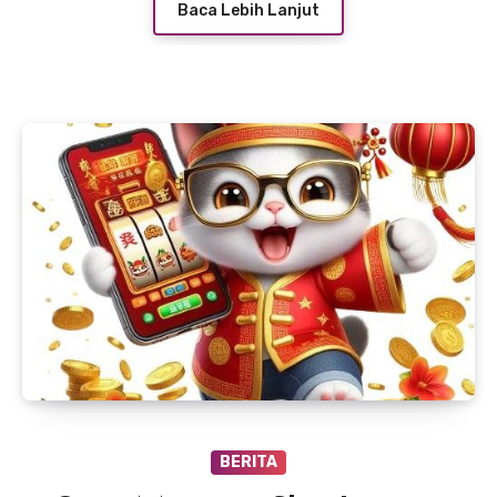
Baca Lebih Lanjut
BERITA