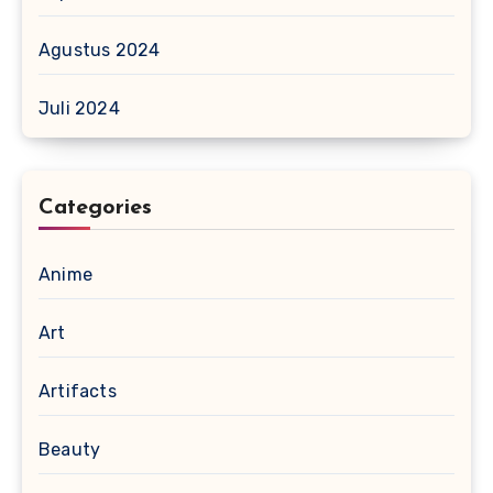
Agustus 2024
Juli 2024
Categories
Anime
Art
Artifacts
Beauty