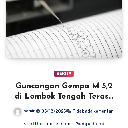
BERITA
Guncangan Gempa M 5,2
di Lombok Tengah Terasa
Hingga Bali: Dampak dan
admin
05/18/2025
Tidak ada komentar
Tanggapan Masyarakat
spotthenumber.com – Gempa bumi