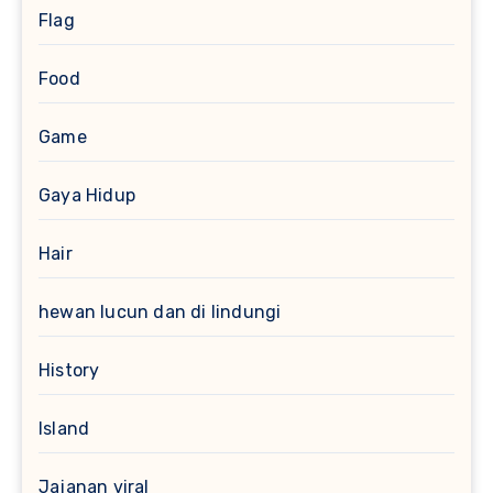
Flag
Food
Game
Gaya Hidup
Hair
hewan lucun dan di lindungi
History
Island
Jajanan viral