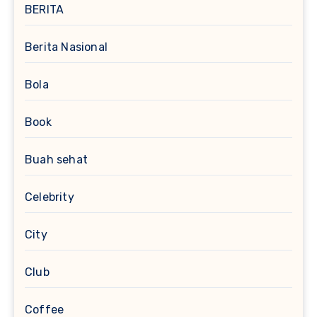
BERITA
Berita Nasional
Bola
Book
Buah sehat
Celebrity
City
Club
Coffee