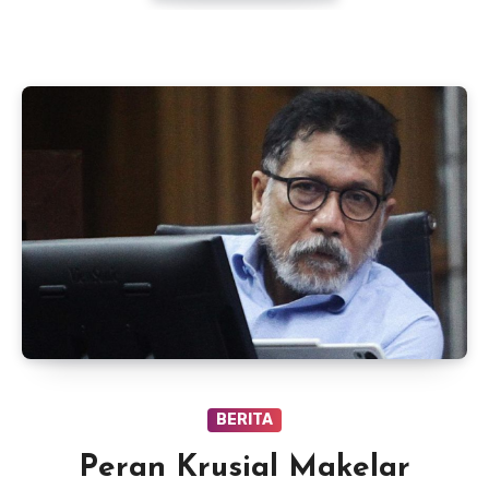
BERITA
Peran Krusial Makelar