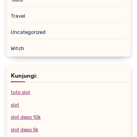
Travel
Uncategorized
Witch
Kunjungi:
toto slot
slot
slot depo 10k
slot depo 5k