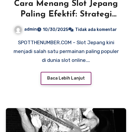
Cara Menang Slot Jepang
Paling Efektif: Strategi
Anti Boncos untuk Semua
admin
10/30/2025
Tidak ada komentar
Pemain
SPOTTHENUMBER.COM – Slot Jepang kini
menjadi salah satu permainan paling populer
di dunia slot online.…
Baca Lebih Lanjut