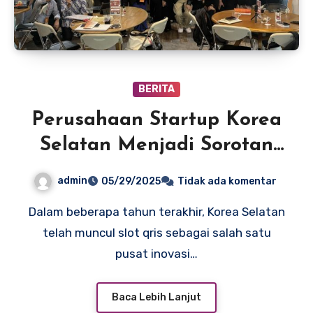
BERITA
Perusahaan Startup Korea
Selatan Menjadi Sorotan
Dunia
admin
05/29/2025
Tidak ada komentar
Dalam beberapa tahun terakhir, Korea Selatan
telah muncul slot qris sebagai salah satu
pusat inovasi…
Baca Lebih Lanjut