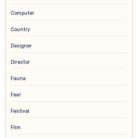
Computer
Country
Designer
Director
Fauna
Feel
Festival
Film