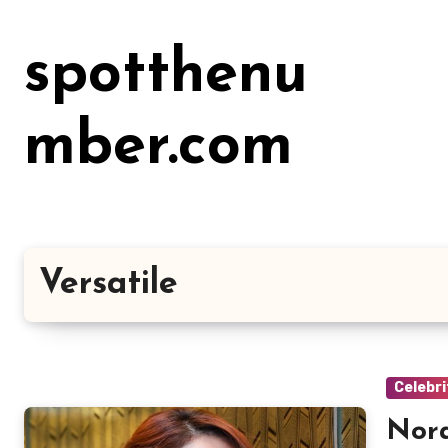
Lewati
ke
spotthenu
konten
mber.com
Versatile
Celebri
Nora