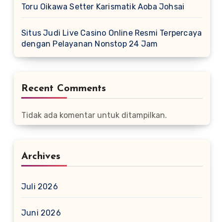
Toru Oikawa Setter Karismatik Aoba Johsai
Situs Judi Live Casino Online Resmi Terpercaya
dengan Pelayanan Nonstop 24 Jam
Recent Comments
Tidak ada komentar untuk ditampilkan.
Archives
Juli 2026
Juni 2026