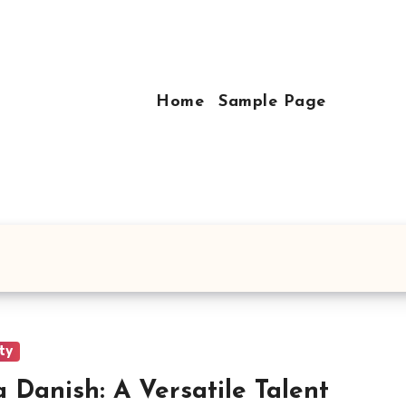
Home
Sample Page
ty
 Danish: A Versatile Talent