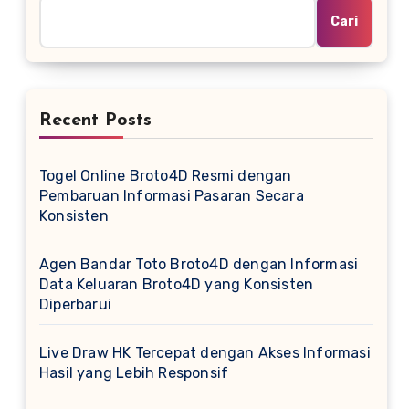
Cari
Recent Posts
Togel Online Broto4D Resmi dengan
Pembaruan Informasi Pasaran Secara
Konsisten
Agen Bandar Toto Broto4D dengan Informasi
Data Keluaran Broto4D yang Konsisten
Diperbarui
Live Draw HK Tercepat dengan Akses Informasi
Hasil yang Lebih Responsif