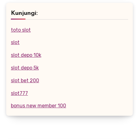
Kunjungi:
toto slot
slot
slot depo 10k
slot depo 5k
slot bet 200
slot777
bonus new member 100