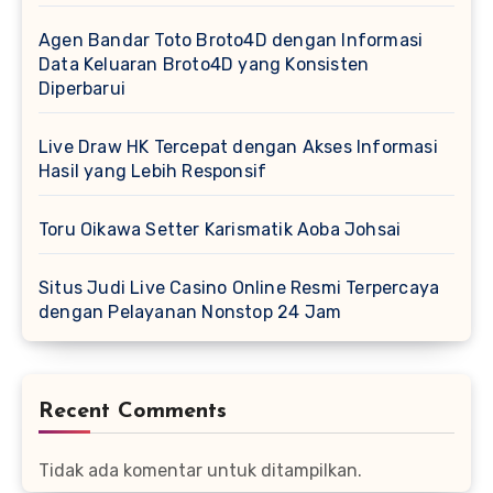
Agen Bandar Toto Broto4D dengan Informasi
Data Keluaran Broto4D yang Konsisten
Diperbarui
Live Draw HK Tercepat dengan Akses Informasi
Hasil yang Lebih Responsif
Toru Oikawa Setter Karismatik Aoba Johsai
Situs Judi Live Casino Online Resmi Terpercaya
dengan Pelayanan Nonstop 24 Jam
Recent Comments
Tidak ada komentar untuk ditampilkan.