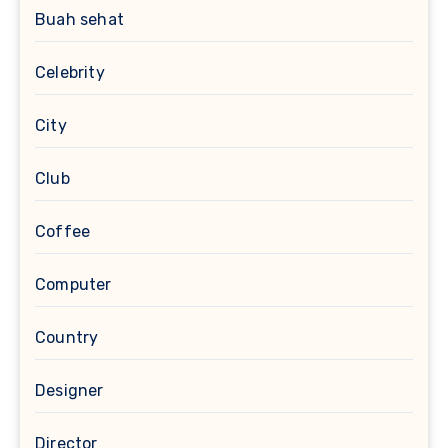
Buah sehat
Celebrity
City
Club
Coffee
Computer
Country
Designer
Director