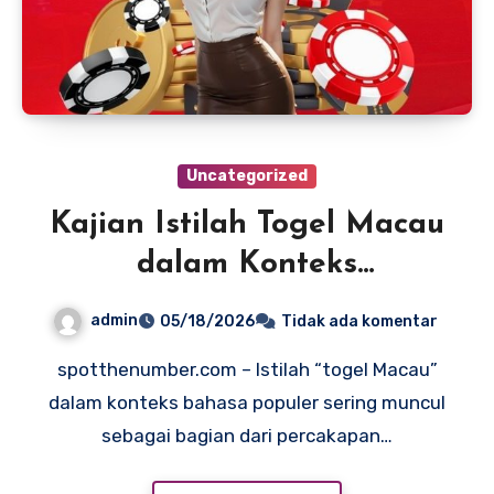
Uncategorized
Kajian Istilah Togel Macau
dalam Konteks
Perkembangan Data
admin
05/18/2026
Tidak ada komentar
Digital Modern
spotthenumber.com – Istilah “togel Macau”
dalam konteks bahasa populer sering muncul
sebagai bagian dari percakapan…