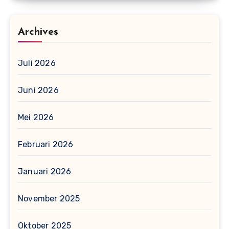
Archives
Juli 2026
Juni 2026
Mei 2026
Februari 2026
Januari 2026
November 2025
Oktober 2025