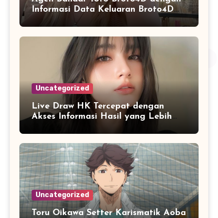
Informasi Data Keluaran Broto4D
yang Konsisten Diperbarui
Uncategorized
Live Draw HK Tercepat dengan
Akses Informasi Hasil yang Lebih
Responsif
Uncategorized
Toru Oikawa Setter Karismatik Aoba