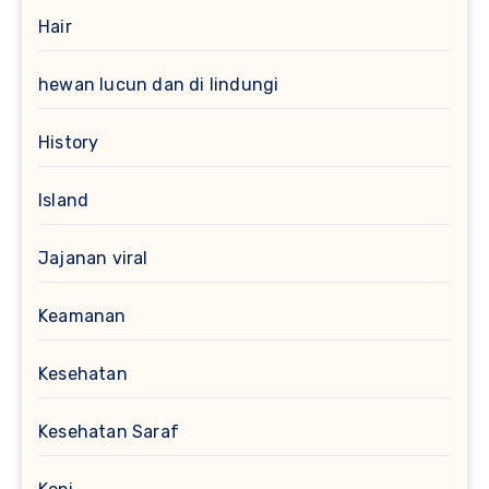
Hair
hewan lucun dan di lindungi
History
Island
Jajanan viral
Keamanan
Kesehatan
Kesehatan Saraf