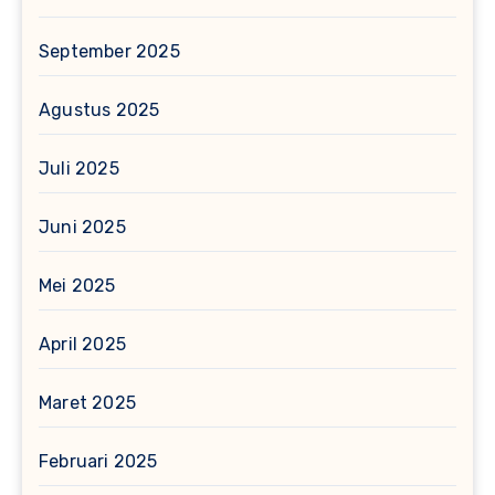
September 2025
Agustus 2025
Juli 2025
Juni 2025
Mei 2025
April 2025
Maret 2025
Februari 2025