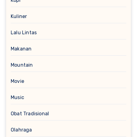
Kopi
Kuliner
Lalu Lintas
Makanan
Mountain
Movie
Music
Obat Tradisional
Olahraga