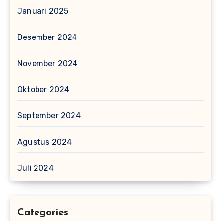
Januari 2025
Desember 2024
November 2024
Oktober 2024
September 2024
Agustus 2024
Juli 2024
Categories