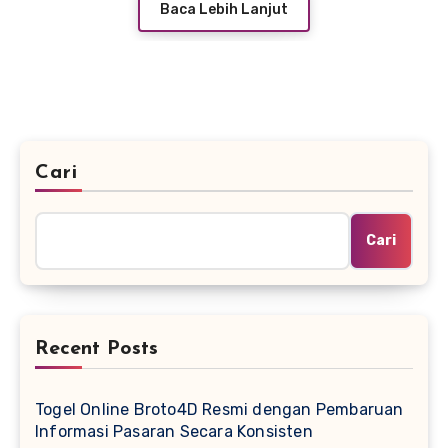
Baca Lebih Lanjut
Cari
Cari
Recent Posts
Togel Online Broto4D Resmi dengan Pembaruan
Informasi Pasaran Secara Konsisten