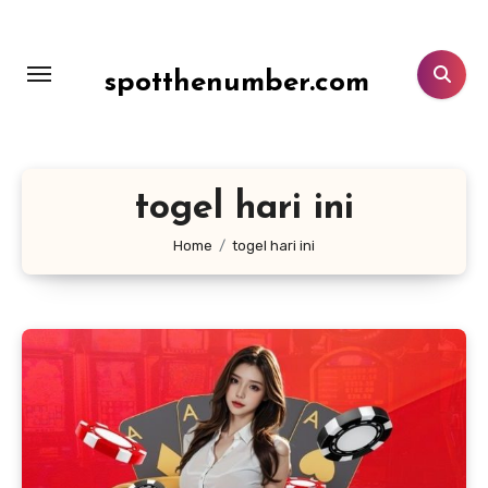
Lewati
ke
konten
spotthenumber.com
togel hari ini
Home
togel hari ini