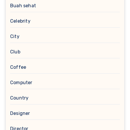
Buah sehat
Celebrity
City
Club
Coffee
Computer
Country
Designer
Director