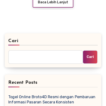
Baca Lebih Lanjut
Cari
Cari
Recent Posts
Togel Online Broto4D Resmi dengan Pembaruan
Informasi Pasaran Secara Konsisten