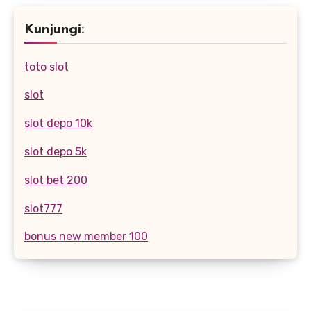
Kunjungi:
toto slot
slot
slot depo 10k
slot depo 5k
slot bet 200
slot777
bonus new member 100