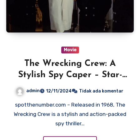
Movie
The Wrecking Crew: A
Stylish Spy Caper – Star-
Studded Cast
admin
12/11/2024
Tidak ada komentar
spotthenumber.com – Released in 1968, The
Wrecking Crew is a stylish and action-packed
spy thriller…