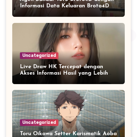
Informasi Data Keluaran Broto4D
yang Konsisten Diperbarui
Uncategorized
Live Draw HK Tercepat dengan
Akses Informasi Hasil yang Lebih
Responsif
Uncategorized
Toru Oikawa Setter Karismatik Aoba