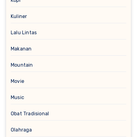
Kopi
Kuliner
Lalu Lintas
Makanan
Mountain
Movie
Music
Obat Tradisional
Olahraga