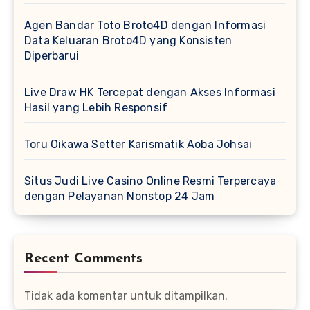
Agen Bandar Toto Broto4D dengan Informasi
Data Keluaran Broto4D yang Konsisten
Diperbarui
Live Draw HK Tercepat dengan Akses Informasi
Hasil yang Lebih Responsif
Toru Oikawa Setter Karismatik Aoba Johsai
Situs Judi Live Casino Online Resmi Terpercaya
dengan Pelayanan Nonstop 24 Jam
Recent Comments
Tidak ada komentar untuk ditampilkan.