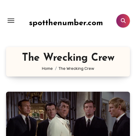
Lewati
ke
konten
spotthenumber.com
The Wrecking Crew
Home
The Wrecking Crew