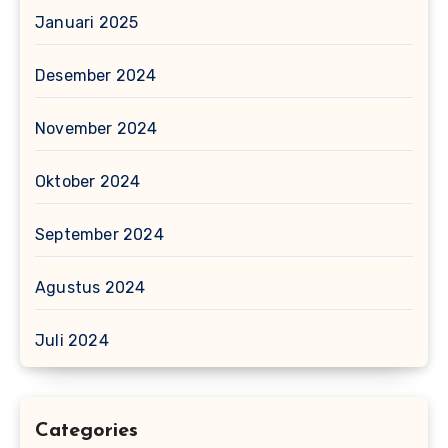
Januari 2025
Desember 2024
November 2024
Oktober 2024
September 2024
Agustus 2024
Juli 2024
Categories