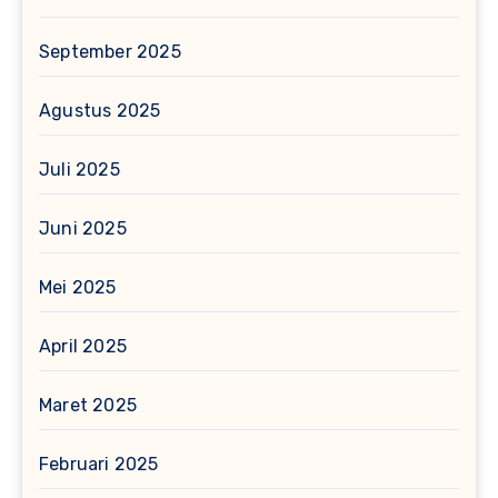
September 2025
Agustus 2025
Juli 2025
Juni 2025
Mei 2025
April 2025
Maret 2025
Februari 2025