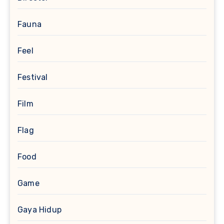
Fauna
Feel
Festival
Film
Flag
Food
Game
Gaya Hidup