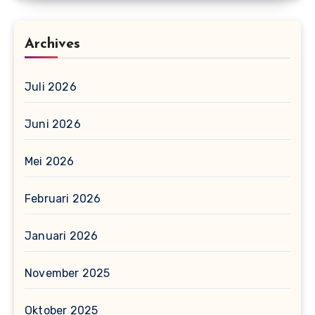
Archives
Juli 2026
Juni 2026
Mei 2026
Februari 2026
Januari 2026
November 2025
Oktober 2025