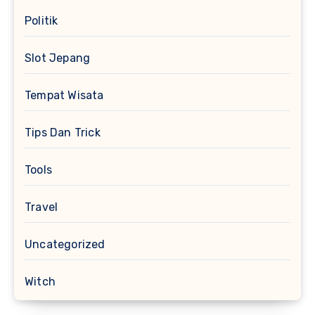
Politik
Slot Jepang
Tempat Wisata
Tips Dan Trick
Tools
Travel
Uncategorized
Witch