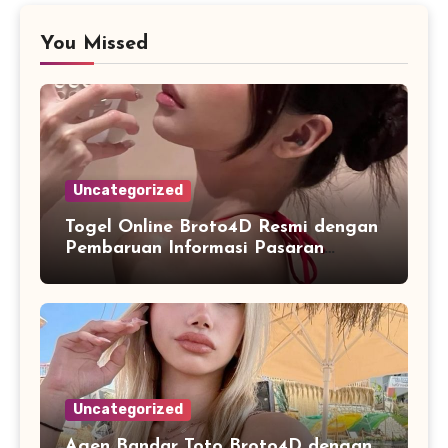
You Missed
Uncategorized
Togel Online Broto4D Resmi dengan
Pembaruan Informasi Pasaran
Secara Konsisten
Uncategorized
Agen Bandar Toto Broto4D dengan