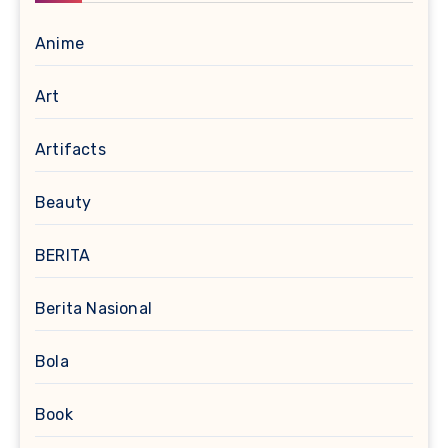
Anime
Art
Artifacts
Beauty
BERITA
Berita Nasional
Bola
Book