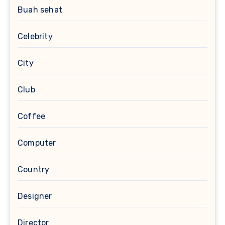
Buah sehat
Celebrity
City
Club
Coffee
Computer
Country
Designer
Director