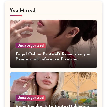
You Missed
Uncategorized
Togel Online Broto4D Resmi dengan
Pembaruan Informasi Pasaran
Secara Konsisten
Uncategorized
Agen Bandar Toto Broto4D dengan