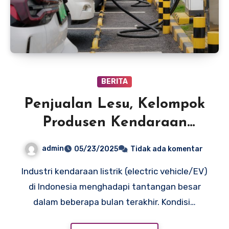
BERITA
Penjualan Lesu, Kelompok
Produsen Kendaraan
Listrik Minta
admin
05/23/2025
Tidak ada komentar
Perpanjangan Insentif
Industri kendaraan listrik (electric vehicle/EV)
di Indonesia menghadapi tantangan besar
dalam beberapa bulan terakhir. Kondisi…