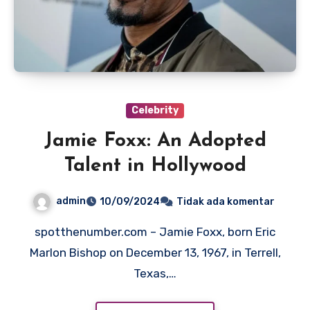
Celebrity
Jamie Foxx: An Adopted
Talent in Hollywood
admin
10/09/2024
Tidak ada komentar
spotthenumber.com – Jamie Foxx, born Eric
Marlon Bishop on December 13, 1967, in Terrell,
Texas,…