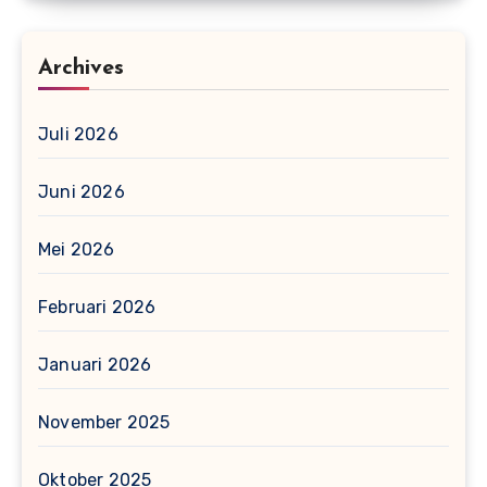
Archives
Juli 2026
Juni 2026
Mei 2026
Februari 2026
Januari 2026
November 2025
Oktober 2025