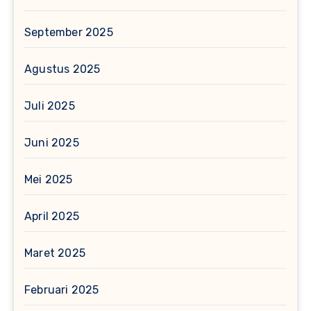
September 2025
Agustus 2025
Juli 2025
Juni 2025
Mei 2025
April 2025
Maret 2025
Februari 2025