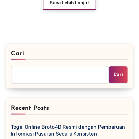
Baca Lebih Lanjut
Cari
Cari
Recent Posts
Togel Online Broto4D Resmi dengan Pembaruan
Informasi Pasaran Secara Konsisten