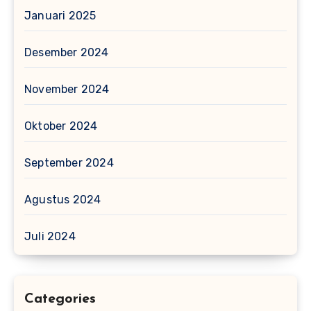
Januari 2025
Desember 2024
November 2024
Oktober 2024
September 2024
Agustus 2024
Juli 2024
Categories