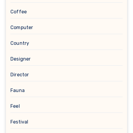
Coffee
Computer
Country
Designer
Director
Fauna
Feel
Festival