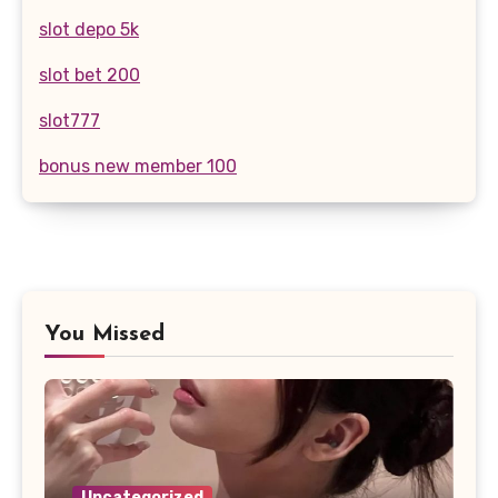
slot depo 5k
slot bet 200
slot777
bonus new member 100
You Missed
Uncategorized