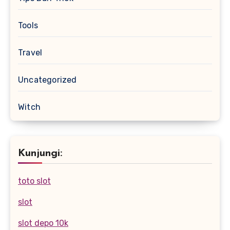
Tools
Travel
Uncategorized
Witch
Kunjungi:
toto slot
slot
slot depo 10k