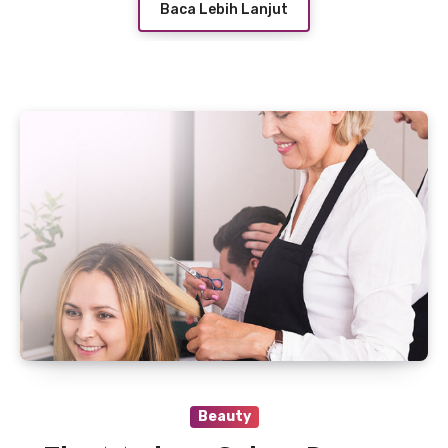
Baca Lebih Lanjut
Beauty