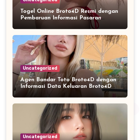
Togel Online Broto4D Resmi dengan
Pembaruan Informasi Pasaran
Secara Konsisten
Uncategorized
Agen Bandar Toto Broto4D dengan
Informasi Data Keluaran Broto4D
yang Konsisten Diperbarui
Uncategorized