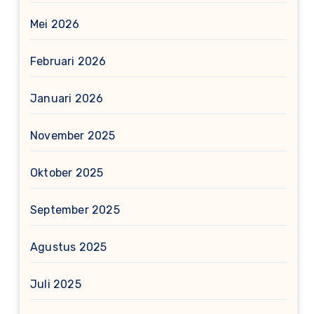
Mei 2026
Februari 2026
Januari 2026
November 2025
Oktober 2025
September 2025
Agustus 2025
Juli 2025