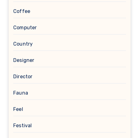
Coffee
Computer
Country
Designer
Director
Fauna
Feel
Festival