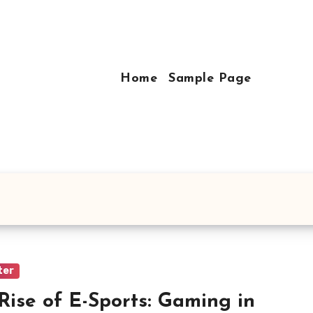
Home
Sample Page
ter
Rise of E-Sports: Gaming in