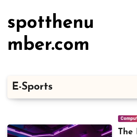
Lewati
ke
spotthenu
konten
mber.com
E-Sports
Compu
The 