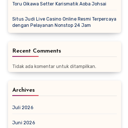
Toru Oikawa Setter Karismatik Aoba Johsai
Situs Judi Live Casino Online Resmi Terpercaya
dengan Pelayanan Nonstop 24 Jam
Recent Comments
Tidak ada komentar untuk ditampilkan.
Archives
Juli 2026
Juni 2026