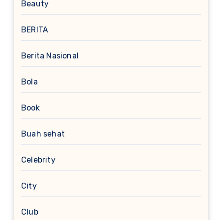
Beauty
BERITA
Berita Nasional
Bola
Book
Buah sehat
Celebrity
City
Club