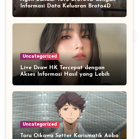
Informasi Data Keluaran Broto4D
yang Konsisten Diperbarui
Uncategorized
Live Draw HK Tercepat dengan
Akses Informasi Hasil yang Lebih
Responsif
Uncategorized
Toru Oikawa Setter Karismatik Aoba