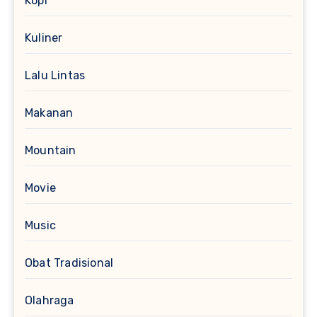
Kopi
Kuliner
Lalu Lintas
Makanan
Mountain
Movie
Music
Obat Tradisional
Olahraga