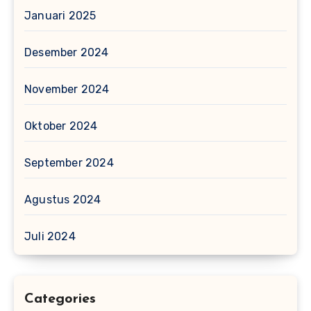
Januari 2025
Desember 2024
November 2024
Oktober 2024
September 2024
Agustus 2024
Juli 2024
Categories