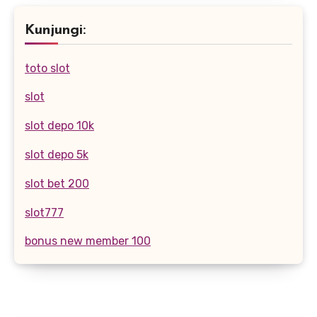
Kunjungi:
toto slot
slot
slot depo 10k
slot depo 5k
slot bet 200
slot777
bonus new member 100