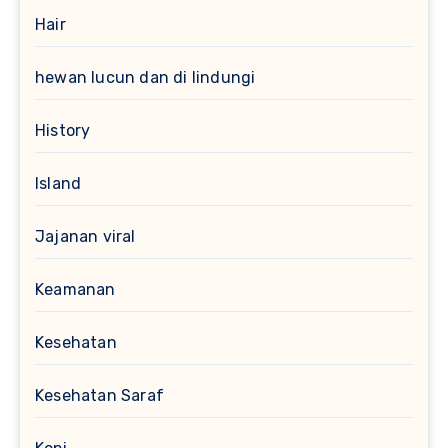
Hair
hewan lucun dan di lindungi
History
Island
Jajanan viral
Keamanan
Kesehatan
Kesehatan Saraf