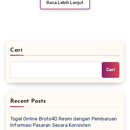
Baca Lebih Lanjut
Cari
Cari
Recent Posts
Togel Online Broto4D Resmi dengan Pembaruan
Informasi Pasaran Secara Konsisten