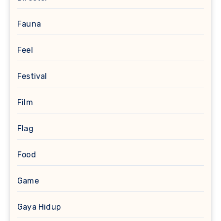
Fauna
Feel
Festival
Film
Flag
Food
Game
Gaya Hidup