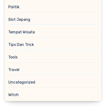
Politik
Slot Jepang
Tempat Wisata
Tips Dan Trick
Tools
Travel
Uncategorized
Witch