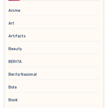
Anime
Art
Artifacts
Beauty
BERITA
Berita Nasional
Bola
Book