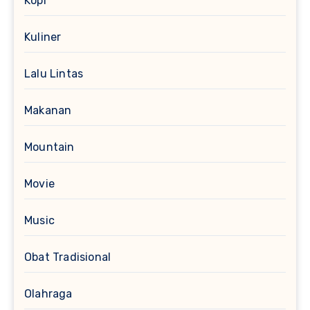
Kopi
Kuliner
Lalu Lintas
Makanan
Mountain
Movie
Music
Obat Tradisional
Olahraga