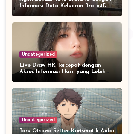
Informasi Data Keluaran Broto4D
yang Konsisten Diperbarui
Uncategorized
Live Draw HK Tercepat dengan
Akses Informasi Hasil yang Lebih
Responsif
Uncategorized
Toru Oikawa Setter Karismatik Aoba