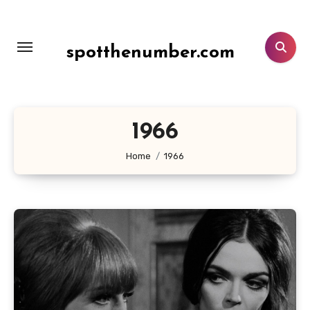
Lewati
ke
konten
spotthenumber.com
1966
Home
1966