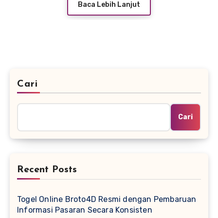
Baca Lebih Lanjut
Cari
Cari
Recent Posts
Togel Online Broto4D Resmi dengan Pembaruan
Informasi Pasaran Secara Konsisten