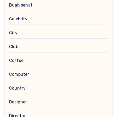
Buah sehat
Celebrity
City
Club
Coffee
Computer
Country
Designer
Director