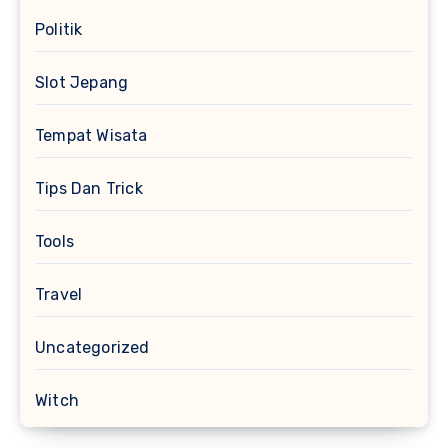
Politik
Slot Jepang
Tempat Wisata
Tips Dan Trick
Tools
Travel
Uncategorized
Witch